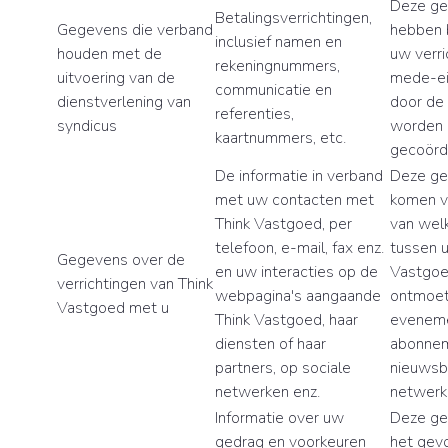
Deze g
Betalingsverrichtingen,
Gegevens die verband
hebben 
inclusief namen en
houden met de
uw verri
rekeningnummers,
uitvoering van de
mede-ei
communicatie en
dienstverlening van
door de
referenties,
syndicus
worden
kaartnummers, etc.
gecoörd
De informatie in verband
Deze g
met uw contacten met
komen v
Think Vastgoed, per
van wel
telefoon, e-mail, fax enz.
tussen u
Gegevens over de
en uw interacties op de
Vastgoed
verrichtingen van Think
webpagina's aangaande
ontmoet
Vastgoed met u
Think Vastgoed, haar
eveneme
diensten of haar
abonnem
partners, op sociale
nieuwsbr
netwerken enz.
netwerk
Informatie over uw
Deze ge
gedrag en voorkeuren
het gev