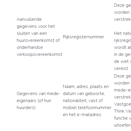
Deze g
worden 
Aanvullende
verstrek
gegevens voor het
sluiten van een
Het nati
Rijksregisternummer
huurovereenkomst of
rijksreg
onderhandse
wordt al
verkoopovereenkomst
in de ge
de wet v
vereist.
Deze g
worden 
Naam, adres, plaats en
mede-ei
Gegevens van mede-
datum van geboorte,
verstrek
eigenaars (of hun
nationaliteit, vast of
Vastgoe
huurders)
mobiel telefoonnummer
Think V
en het e-mailadres.
functie 
uitoefen