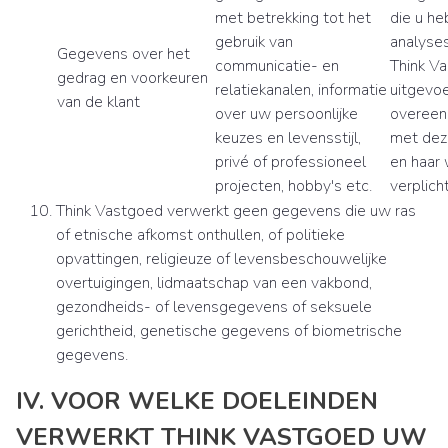
met betrekking tot het
die u he
gebruik van
analyses
Gegevens over het
communicatie- en
Think Va
gedrag en voorkeuren
relatiekanalen, informatie
uitgevoe
van de klant
over uw persoonlijke
overee
keuzes en levensstijl,
met deze
privé of professioneel
en haar 
projecten, hobby's etc.
verplich
Think Vastgoed verwerkt geen gegevens die uw ras
of etnische afkomst onthullen, of politieke
opvattingen, religieuze of levensbeschouwelijke
overtuigingen, lidmaatschap van een vakbond,
gezondheids- of levensgegevens of seksuele
gerichtheid, genetische gegevens of biometrische
gegevens.
IV. VOOR WELKE DOELEINDEN
VERWERKT THINK VASTGOED UW