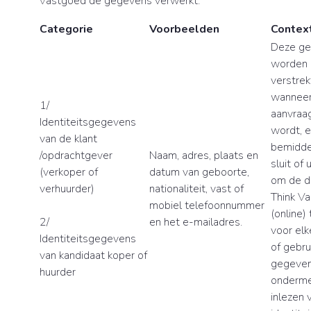
Vastgoed de gegevens verwerkt.
Categorie
Voorbeelden
Contex
Deze g
worden 
verstrek
wanneer 
1/
aanvraag
Identiteitsgegevens
wordt, 
van de klant
bemidde
/opdrachtgever
Naam, adres, plaats en
sluit of 
(verkoper of
datum van geboorte,
om de d
verhuurder)
nationaliteit, vast of
Think V
mobiel telefoonnummer
(online)
2/
en het e-mailadres.
voor elke
Identiteitsgegevens
of gebru
van kandidaat koper of
gegeven
huurder
onderme
inlezen 