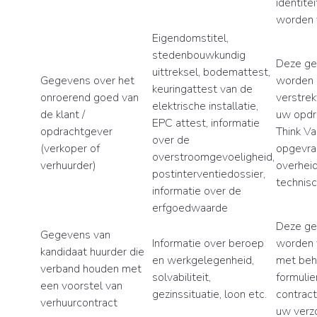
identite
worden 
Eigendomstitel,
stedenbouwkundig
Deze g
uittreksel, bodemattest,
Gegevens over het
worden 
keuringattest van de
onroerend goed van
verstrek
elektrische installatie,
de klant /
uw opdr
EPC attest, informatie
opdrachtgever
Think V
over de
(verkoper of
opgevra
overstroomgevoeligheid,
verhuurder)
overheid
postinterventiedossier,
technisc
informatie over de
erfgoedwaarde
Deze g
Gegevens van
Informatie over beroep
worden 
kandidaat huurder die
en werkgelegenheid,
met beh
verband houden met
solvabiliteit,
formulie
een voorstel van
gezinssituatie, loon etc.
contract
verhuurcontract
uw verzo