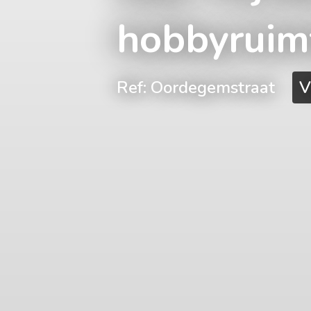
hobbyruim
Ref: Oordegemstraat
V