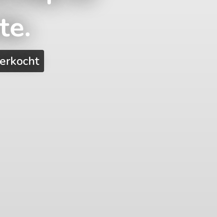
te.
erkocht