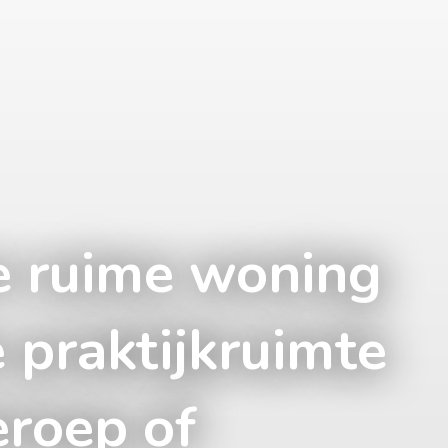
e ruime woning
 praktijkruimte
eroep of