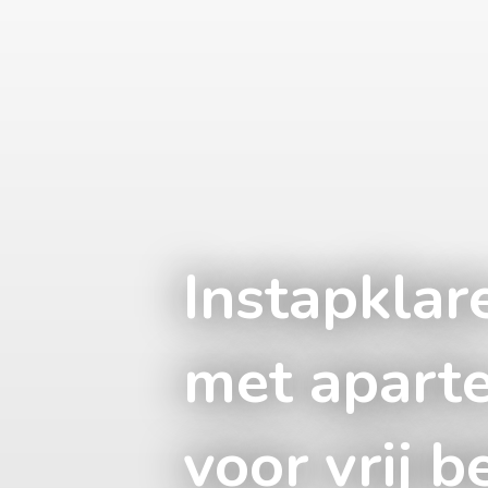
Instapklar
met aparte
voor vrij b