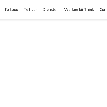
Te koop
Te huur
Diensten
Werken bij Think
Con