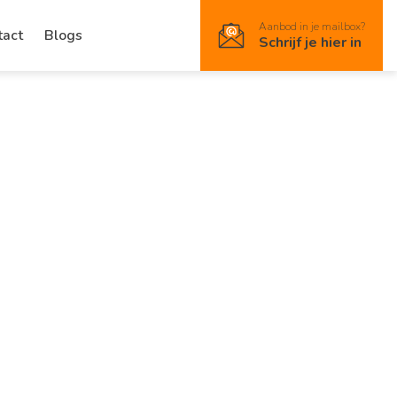
Aanbod in je mailbox?
tact
Blogs
Schrijf je hier in