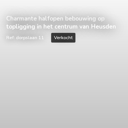
Charmante halfopen bebouwing op
topligging in het centrum van Heusden
Ref: dorpslaan 11
Verkocht