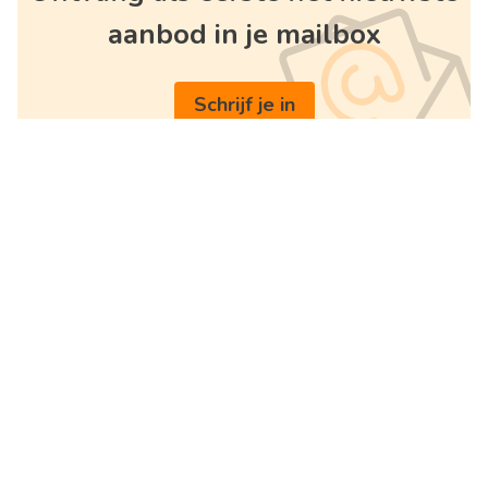
aanbod in je mailbox
Schrijf je in
Handige links
Think Vastgoed
Home
Spangerede 30
Te koop
9070 Heusden
Te huur
België
Over ons
BTW BE 0662.695.288
Diensten
+32 485 26 44 99
Schatting
info@thinkvastgoed.be