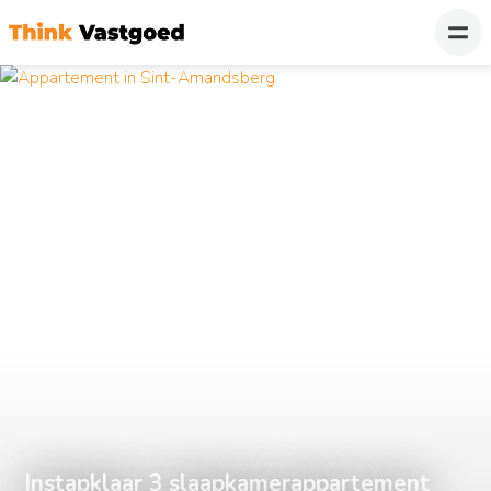
Instapklaar 3 slaapkamerappartement