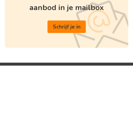
aanbod in je mailbox
Schrijf je in
Handige links
Think Vastgoed
Home
Spangerede 30
Te koop
9070 Heusden
Te huur
België
Over ons
BTW BE 0662.695.288
Diensten
+32 485 26 44 99
Schatting
info@thinkvastgoed.be
Huis verkopen