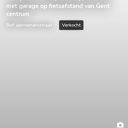
met garage op fietsafstand van Gent
centrum
Ref: aannemersstraat
Verkocht